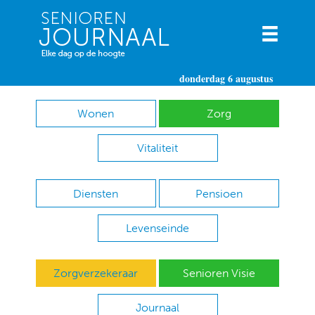
donderdag 6 augustus
Wonen
Zorg
Vitaliteit
Diensten
Pensioen
Levenseinde
Zorgverzekeraar
Senioren Visie
Journaal