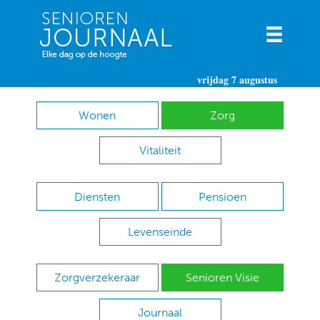
vrijdag 7 augustus
Wonen
Zorg
Vitaliteit
Diensten
Pensioen
Levenseinde
Zorgverzekeraar
Senioren Visie
Journaal