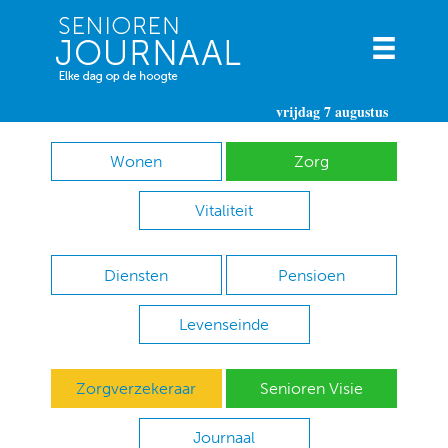
vrijdag 7 augustus
Wonen
Zorg
Vitaliteit
Diensten
Pensioen
Levenseinde
Zorgverzekeraar
Senioren Visie
Journaal