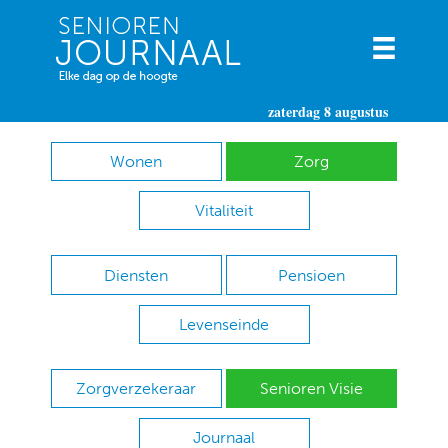
zaterdag 8 augustus
Wonen
Zorg
Vitaliteit
Diensten
Pensioen
Levenseinde
Zorgverzekeraar
Senioren Visie
Journaal