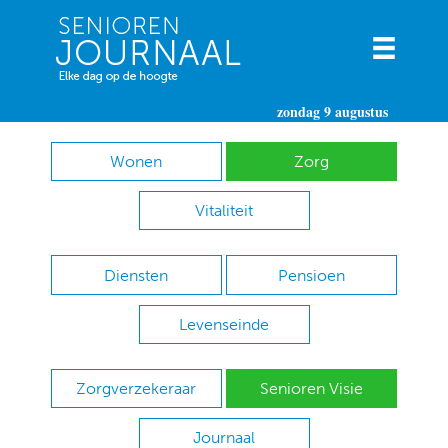
zondag 9 augustus
Wonen
Zorg
Vitaliteit
Diensten
Pensioen
Levenseinde
Zorgverzekeraar
Senioren Visie
Journaal