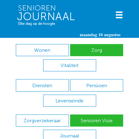
maandag 10 augustus
Wonen
Zorg
Vitaliteit
Diensten
Pensioen
Levenseinde
Zorgverzekeraar
Senioren Visie
Journaal