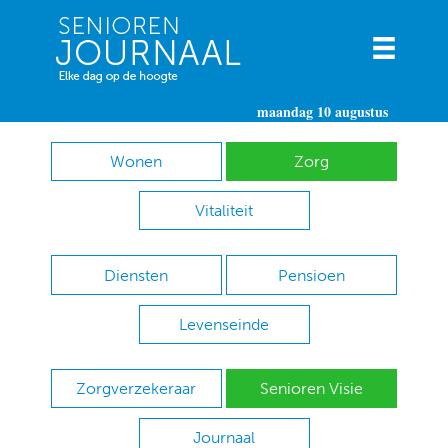
maandag 10 augustus
Wonen
Zorg
Vitaliteit
Diensten
Pensioen
Levenseinde
Zorgverzekeraar
Senioren Visie
Journaal