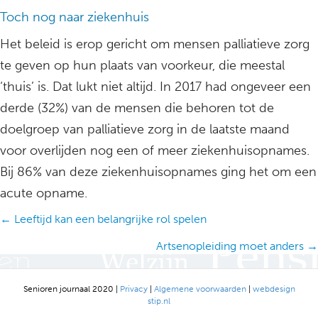
Toch nog naar ziekenhuis
Het beleid is erop gericht om mensen palliatieve zorg
te geven op hun plaats van voorkeur, die meestal
‘thuis’ is. Dat lukt niet altijd. In 2017 had ongeveer een
derde (32%) van de mensen die behoren tot de
doelgroep van palliatieve zorg in de laatste maand
voor overlijden nog een of meer ziekenhuisopnames.
Bij 86% van deze ziekenhuisopnames ging het om een
acute opname.
Posts
← Leeftijd kan een belangrijke rol spelen
navigation
Artsenopleiding moet anders →
Senioren journaal 2020 |
Privacy
|
Algemene voorwaarden
|
webdesign
stip.nl