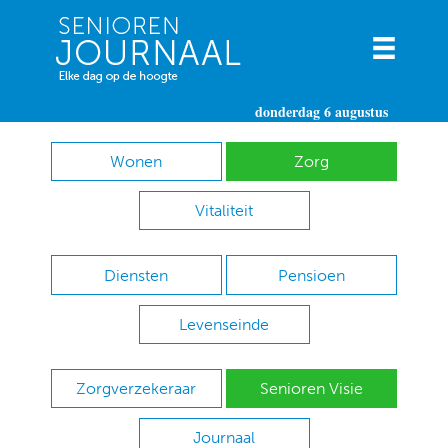
donderdag 6 augustus
Wonen
Zorg
Vitaliteit
Diensten
Pensioen
Levenseinde
Zorgverzekeraar
Senioren Visie
Journaal