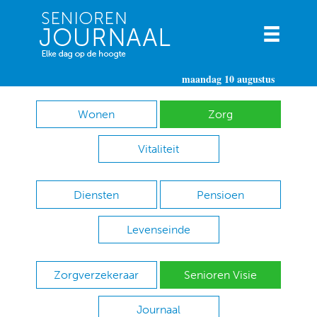
maandag 10 augustus
Wonen
Zorg
Vitaliteit
Diensten
Pensioen
Levenseinde
Zorgverzekeraar
Senioren Visie
Journaal