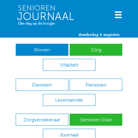
donderdag 6 augustus
Wonen
Zorg
Vitaliteit
Diensten
Pensioen
Levenseinde
Zorgverzekeraar
Senioren Visie
Journaal