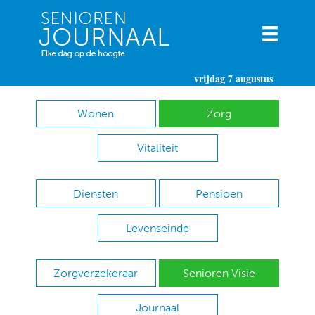
vrijdag 7 augustus
Wonen
Zorg
Vitaliteit
Diensten
Pensioen
Levenseinde
Zorgverzekeraar
Senioren Visie
Journaal