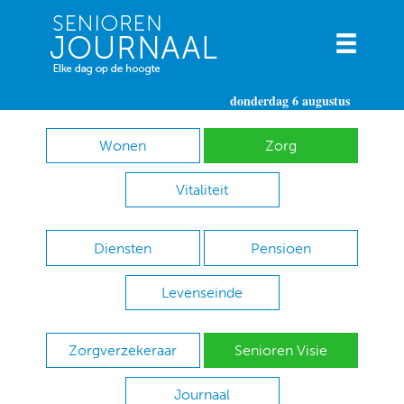
donderdag 6 augustus
Wonen
Zorg
Vitaliteit
Diensten
Pensioen
Levenseinde
Zorgverzekeraar
Senioren Visie
Journaal