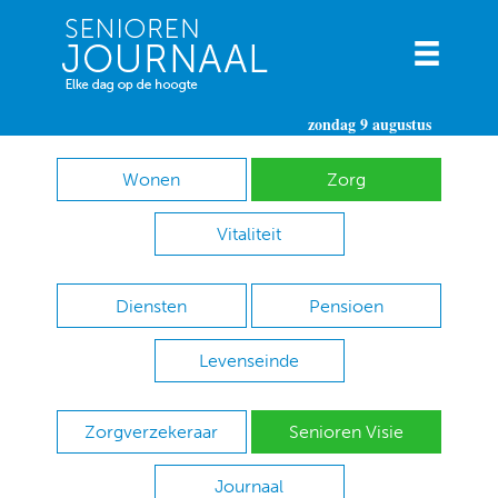
zondag 9 augustus
Wonen
Zorg
Vitaliteit
Diensten
Pensioen
Levenseinde
Zorgverzekeraar
Senioren Visie
Journaal