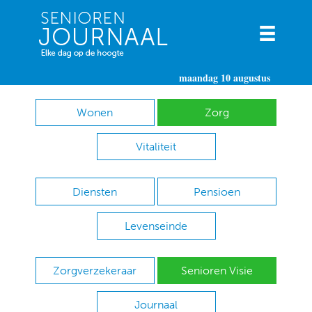
maandag 10 augustus
Wonen
Zorg
Vitaliteit
Diensten
Pensioen
Levenseinde
Zorgverzekeraar
Senioren Visie
Journaal