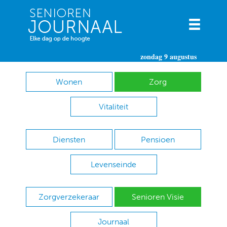
zondag 9 augustus
Wonen
Zorg
Vitaliteit
Diensten
Pensioen
Levenseinde
Zorgverzekeraar
Senioren Visie
Journaal