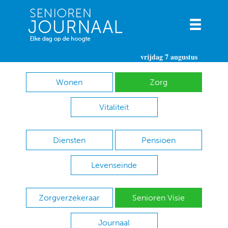
vrijdag 7 augustus
Wonen
Zorg
Vitaliteit
Diensten
Pensioen
Levenseinde
Zorgverzekeraar
Senioren Visie
Journaal