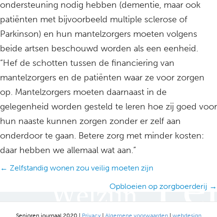
ondersteuning nodig hebben (dementie, maar ook
patiënten met bijvoorbeeld multiple sclerose of
Parkinson) en hun mantelzorgers moeten volgens
beide artsen beschouwd worden als een eenheid.
“Hef de schotten tussen de financiering van
mantelzorgers en de patiënten waar ze voor zorgen
op. Mantelzorgers moeten daarnaast in de
gelegenheid worden gesteld te leren hoe zij goed voor
hun naaste kunnen zorgen zonder er zelf aan
onderdoor te gaan. Betere zorg met minder kosten:
daar hebben we allemaal wat aan.”
Posts
← Zelfstandig wonen zou veilig moeten zijn
navigation
Opbloeien op zorgboerderij →
Senioren journaal 2020 |
Privacy
|
Algemene voorwaarden
|
webdesign