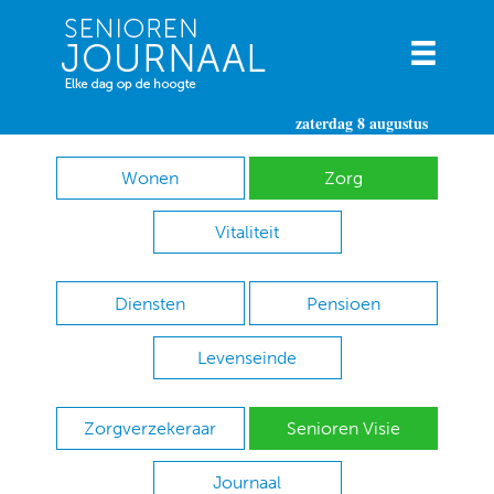
zaterdag 8 augustus
Wonen
Zorg
Vitaliteit
Diensten
Pensioen
Levenseinde
Zorgverzekeraar
Senioren Visie
Journaal