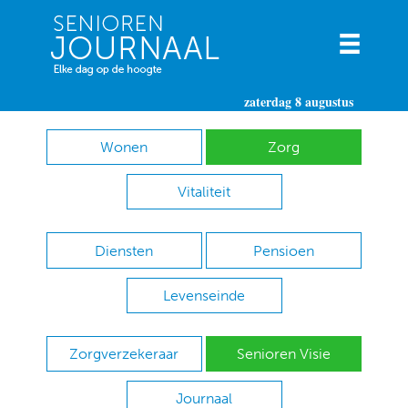
zaterdag 8 augustus
Wonen
Zorg
Vitaliteit
Diensten
Pensioen
Levenseinde
Zorgverzekeraar
Senioren Visie
Journaal