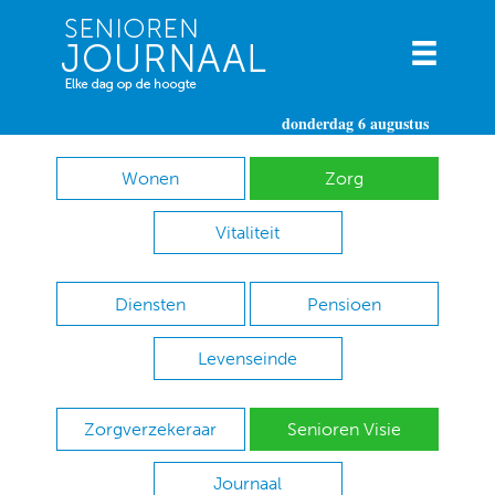
donderdag 6 augustus
Wonen
Zorg
Vitaliteit
Diensten
Pensioen
Levenseinde
Zorgverzekeraar
Senioren Visie
Journaal