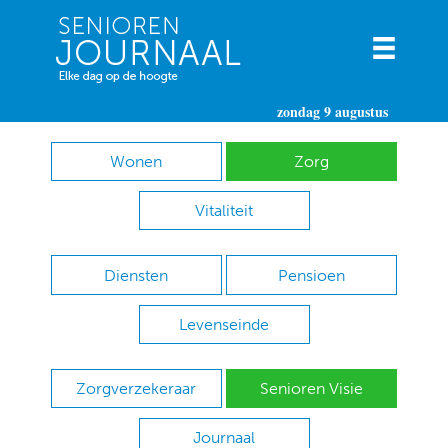
zondag 9 augustus
Wonen
Zorg
Vitaliteit
Diensten
Pensioen
Levenseinde
Zorgverzekeraar
Senioren Visie
Journaal