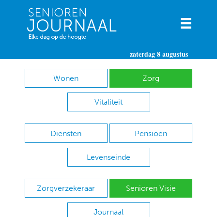
zaterdag 8 augustus
Wonen
Zorg
Vitaliteit
Diensten
Pensioen
Levenseinde
Zorgverzekeraar
Senioren Visie
Journaal