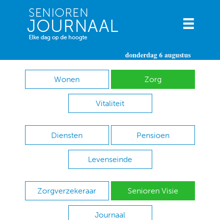
donderdag 6 augustus
Wonen
Zorg
Vitaliteit
Diensten
Pensioen
Levenseinde
Zorgverzekeraar
Senioren Visie
Journaal