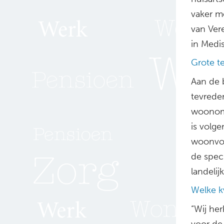
vaker m
van Ver
in Medi
Grote t
Aan de 
tevrede
woonomg
is volg
woonvor
de spec
landelij
Welke kw
“Wij he
voor de 