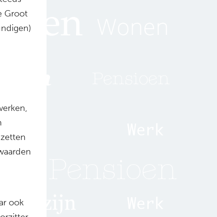
e Groot
undigen)
werken,
n
zetten
rwaarden
ar ook
orzitter