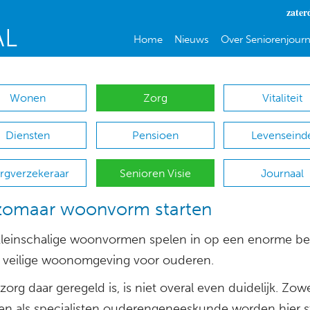
zater
Home
Nieuws
Over Seniorenjourn
Wonen
Zorg
Vitaliteit
Diensten
Pensioen
Levenseind
rgverzekeraar
Senioren Visie
Journaal
 zomaar woonvorm starten
i kleinschalige woonvormen spelen in op een enorme b
 veilige woonomgeving voor ouderen.
org daar geregeld is, is niet overal even duidelijk. Zow
sen als specialisten ouderengeneeskunde worden hier 