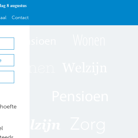
dag 8 augustus
aal
Contact
e
ehoefte
el
steeds