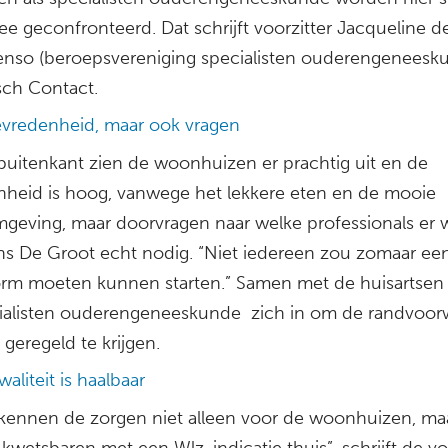
ee geconfronteerd. Dat schrijft voorzitter Jacqueline d
enso (beroepsvereniging specialisten ouderengeneesk
sch Contact.
evredenheid, maar ook vragen
buitenkant zien de woonhuizen er prachtig uit en de
nheid is hoog, vanwege het lekkere eten en de mooie
eving, maar doorvragen naar welke professionals er 
ens De Groot echt nodig. “Niet iedereen zou zomaar ee
m moeten kunnen starten.” Samen met de huisartsen 
ialisten ouderengeneeskunde zich in om de randvoo
k geregeld te krijgen.
aliteit is haalbaar
rkennen de zorgen niet alleen voor de woonhuizen, ma
kwetsbaren met een Wlz-indicatie thuis”, schrijft de vo