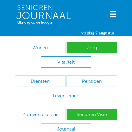
vrijdag 7 augustus
Wonen
Zorg
Vitaliteit
Diensten
Pensioen
Levenseinde
Zorgverzekeraar
Senioren Visie
Journaal