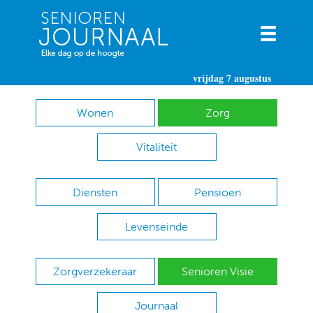
vrijdag 7 augustus
Wonen
Zorg
Vitaliteit
Diensten
Pensioen
Levenseinde
Zorgverzekeraar
Senioren Visie
Journaal