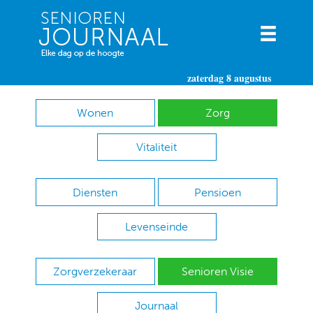
zaterdag 8 augustus
Wonen
Zorg
Vitaliteit
Diensten
Pensioen
Levenseinde
Zorgverzekeraar
Senioren Visie
Journaal