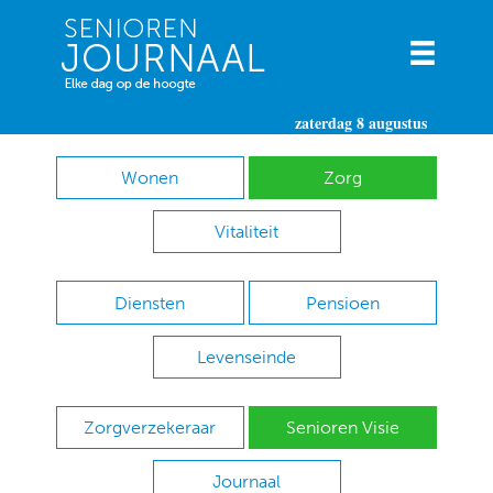
zaterdag 8 augustus
Wonen
Zorg
Vitaliteit
Diensten
Pensioen
Levenseinde
Zorgverzekeraar
Senioren Visie
Journaal