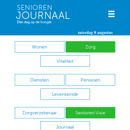
zaterdag 8 augustus
Wonen
Zorg
Vitaliteit
Diensten
Pensioen
Levenseinde
Zorgverzekeraar
Senioren Visie
Journaal