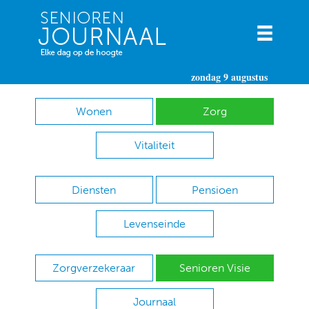
zondag 9 augustus
Wonen
Zorg
Vitaliteit
Diensten
Pensioen
Levenseinde
Zorgverzekeraar
Senioren Visie
Journaal