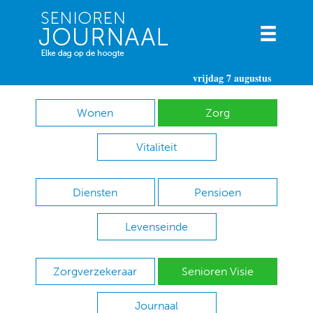
vrijdag 7 augustus
Wonen
Zorg
Vitaliteit
Diensten
Pensioen
Levenseinde
Zorgverzekeraar
Senioren Visie
Journaal