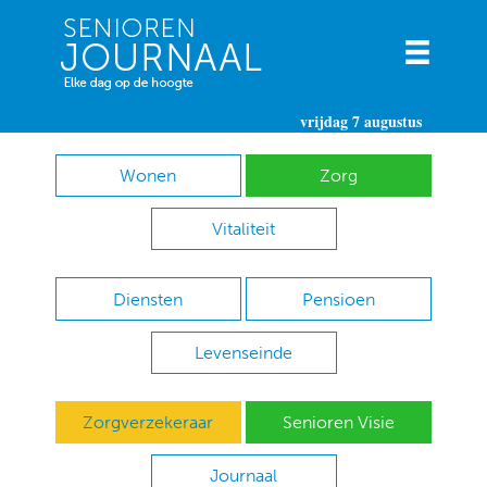
vrijdag 7 augustus
Wonen
Zorg
Vitaliteit
Diensten
Pensioen
Levenseinde
Zorgverzekeraar
Senioren Visie
Journaal