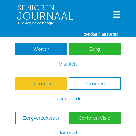
zondag 9 augustus
Wonen
Zorg
Vitaliteit
Diensten
Pensioen
Levenseinde
Zorgverzekeraar
Senioren Visie
Journaal