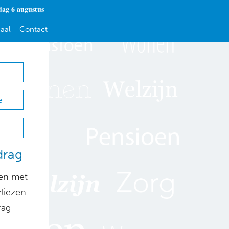
ag 6 augustus
aal
Contact
e
drag
en met
rliezen
rag