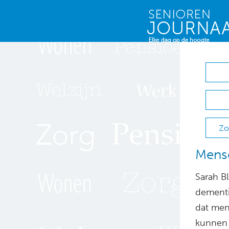
Zo
Mens
Sarah B
dementie
dat men
kunnen 