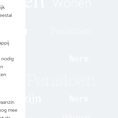
ijk
eestal
appij
 nodig
en
ten
 waanzin
 nog mee
et de