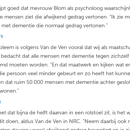
rijpt goed dat mevrouw Blom als psycholoog waarschijnl
e mensen ziet die afwijkend gedrag vertonen. “Ik zie m
met dementie die normaal gedrag vertonen.”
rk
bleem is volgens Van de Ven vooral dat wij als maatsch
bedacht dat alle mensen met dementie tegen zichzelf
md moeten worden. “En dat maatwerk en kijken wat er
 die persoon veel minder gebeurt en zo heeft het kunn
n dat ruim 50.000 mensen met dementie achter geslo
wonen.”
n
eet dat bijna de helft daarvan in een rolstoel zit, is het
dit doen, aldus Van de Ven in NRC. “Neem daarbij ook
loten deuren vooral afwijkend gedrag bevordert en je zi