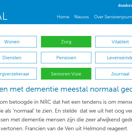
donderd
Home
Nieuws
Over Seniorenjourn
Wonen
Zorg
Vitaliteit
Diensten
Pensioen
Levenseind
rgverzekeraar
Senioren Visie
Journaal
en met dementie meestal normaal ge
lom betoogde in NRC dat het een tendens is om mens
 als ‘normaal’ te zien. En stelde dat we uit het oog ve
sen met dementie mensen zijn die zeer afwijkend ged
vertonen. Francien van de Ven uit Helmond reageert.