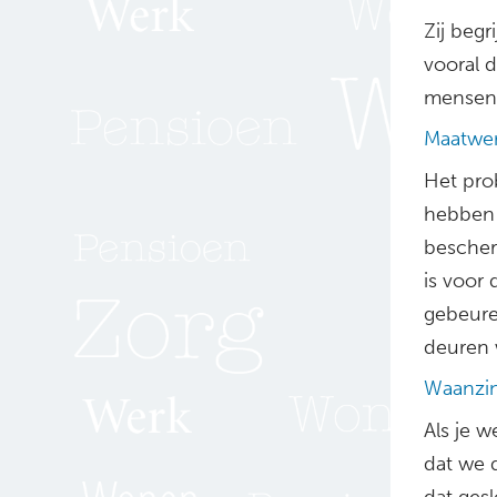
Zij beg
vooral d
mensen 
Maatwe
Het pro
hebben 
bescher
is voor
gebeure
deuren 
Waanzi
Als je w
dat we 
dat ges