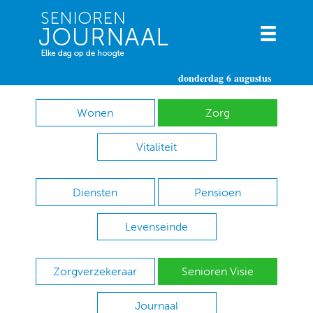
donderdag 6 augustus
Wonen
Zorg
Vitaliteit
Diensten
Pensioen
Levenseinde
Zorgverzekeraar
Senioren Visie
Journaal