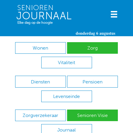
donderdag 6 augustus
Wonen
Zorg
Vitaliteit
Diensten
Pensioen
Levenseinde
Zorgverzekeraar
Senioren Visie
Journaal