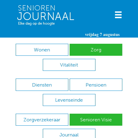
vrijdag 7 augustus
Wonen
Zorg
Vitaliteit
Diensten
Pensioen
Levenseinde
Zorgverzekeraar
Senioren Visie
Journaal