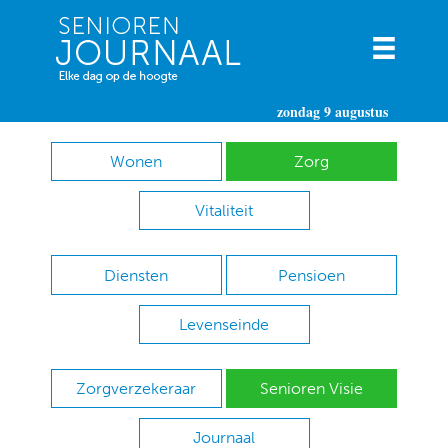
zondag 9 augustus
Wonen
Zorg
Vitaliteit
Diensten
Pensioen
Levenseinde
Zorgverzekeraar
Senioren Visie
Journaal