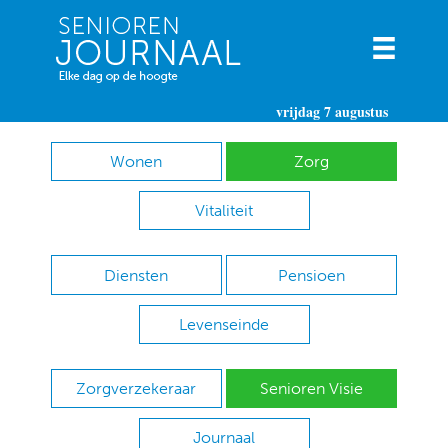
vrijdag 7 augustus
Wonen
Zorg
Vitaliteit
Diensten
Pensioen
Levenseinde
Zorgverzekeraar
Senioren Visie
Journaal