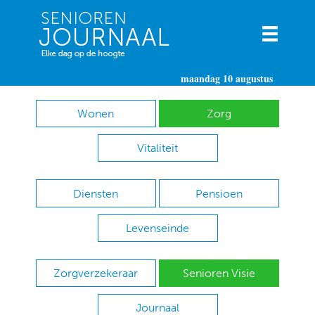
maandag 10 augustus
Wonen
Zorg
Vitaliteit
Diensten
Pensioen
Levenseinde
Zorgverzekeraar
Senioren Visie
Journaal