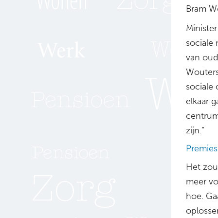
Bram Wou
Ministe
sociale
van oud
Wouterse
sociale 
elkaar g
centrum
zijn.”
Premies
Het zou
meer vo
hoe. Ga
oplosse