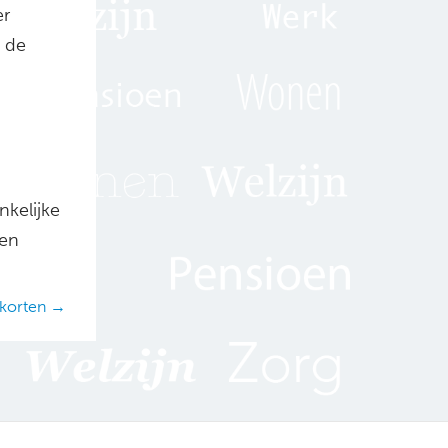
er
 de
kelijke
nen
 korten →