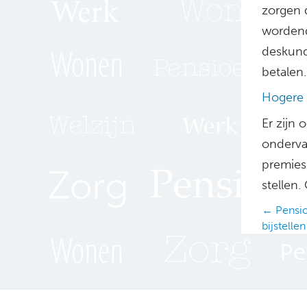
zorgen 
wordend
deskund
betalen.
Hogere 
Er zijn
onderva
premies
stellen
Posts
← Pensio
bijstellen
navig