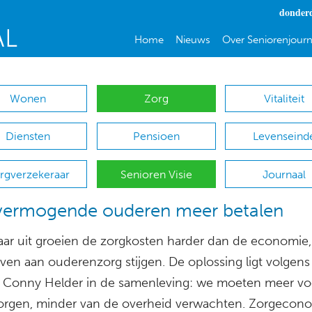
donderd
Home
Nieuws
Over Seniorenjourn
Wonen
Zorg
Vitaliteit
Diensten
Pensioen
Levenseind
rgverzekeraar
Senioren Visie
Journaal
vermogende ouderen meer betalen
jaar uit groeien de zorgkosten harder dan de economie,
ven aan ouderenzorg stijgen. De oplossing ligt volgens
r Conny Helder in de samenleving: we moeten meer vo
zorgen, minder van de overheid verwachten. Zorgeco