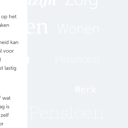
 op het
aken
heid kan
l voor
t
 lastig
f wat
ag is
zelf
or