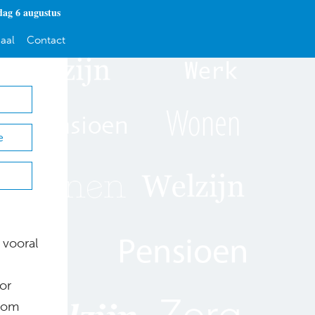
ag 6 augustus
aal
Contact
e
 vooral
or
noom