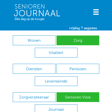
vrijdag 7 augustus
Wonen
Zorg
Vitaliteit
Diensten
Pensioen
Levenseinde
Zorgverzekeraar
Senioren Visie
Journaal