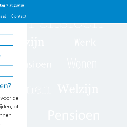
dag 7 augustus
aal
Contact
e
ven?
 voor de
jden, of
kunnen
.