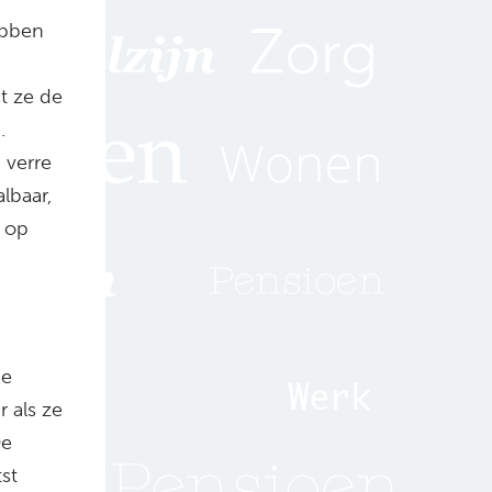
ebben
t ze de
.
 verre
lbaar,
n op
de
r als ze
De
st