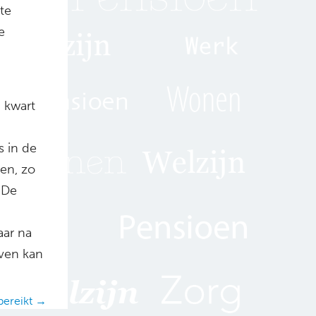
te
e
 kwart
s in de
en, zo
 De
aar na
even kan
bereikt →