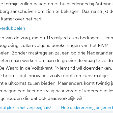
e termijn zullen patiënten of hulpverleners bij Antoinet
berg aanschuiven om zich te beklagen. Daarna strijkt d
Kamer over het hart.
verdubbelen
en van de zorg, die nu 115 miljard euro bedragen – een
begroting, zullen volgens berekeningen van het RIVM
elen. Zonder maatregelen zal een op drie Nederlander
eten gaan werken om aan de groeiende vraag te voldo
t De Waard in de Volkskrant. “Niemand wil doemdenken.
e hoop is dat innovaties zoals robots en kunstmatige
entie uitkomst zullen bieden. Maar anders komt twintig j
mpagne een keer de vraag naar voren of iedereen in l
gehouden die dat ook daadwerkelijk wil.”
 al plek in het verpleeghuis?
Hoe ouderenzorg jongeren 