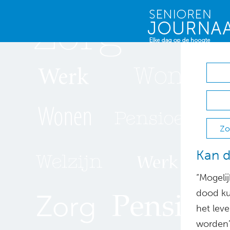
Zo
Kan d
“Mogeli
dood ku
het leve
worden”