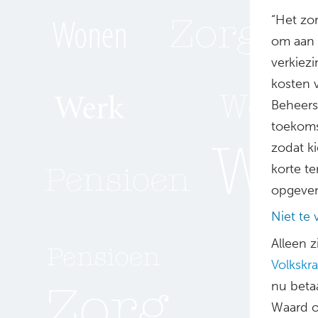
“Het zo
om aan 
verkiez
kosten v
Beheers
toekomst
zodat k
korte t
opgeven
Niet te
Alleen z
Volkskr
nu betaa
Waard o