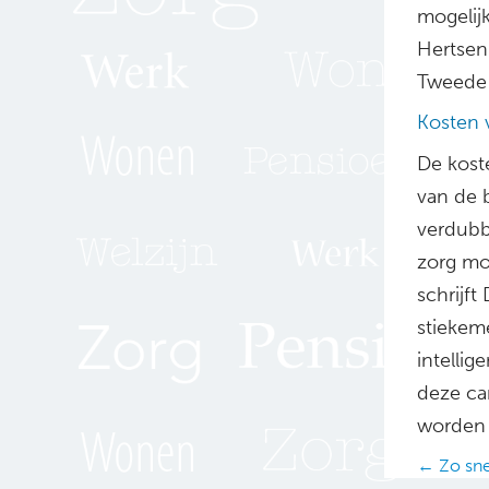
mogelijk
Hertsen
Tweede 
Kosten 
De kost
van de 
verdubb
zorg mo
schrijf
stiekem
intellig
deze ca
worden 
Posts
← Zo snel