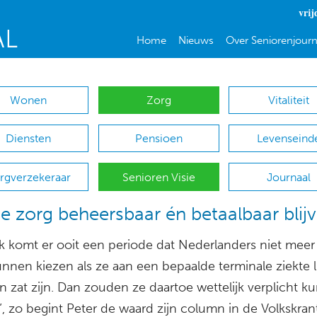
vrij
Home
Nieuws
Over Seniorenjourn
Wonen
Zorg
Vitaliteit
Diensten
Pensioen
Levenseind
rgverzekeraar
Senioren Visie
Journaal
e zorg beheersbaar én betaalbaar blij
jk komt er ooit een periode dat Nederlanders niet meer
nnen kiezen als ze aan een bepaalde terminale ziekte li
n zat zijn. Dan zouden ze daartoe wettelijk verplicht 
, zo begint Peter de waard zijn column in de Volkskrant