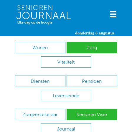
donderdag 6 augustus
Wonen
Zorg
Vitaliteit
Diensten
Pensioen
Levenseinde
Zorgverzekeraar
Senioren Visie
Journaal