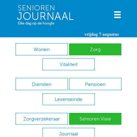
vrijdag 7 augustus
Wonen
Zorg
Vitaliteit
Diensten
Pensioen
Levenseinde
Zorgverzekeraar
Senioren Visie
Journaal