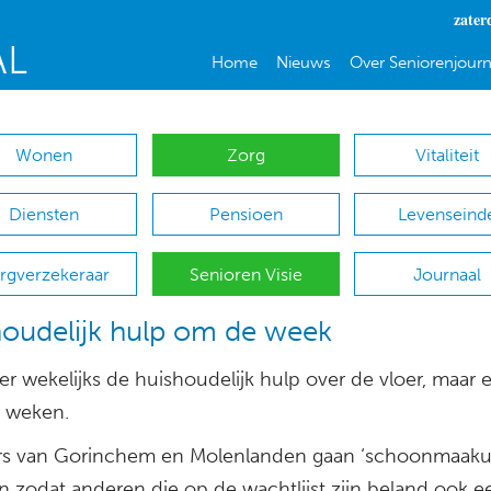
zater
Home
Nieuws
Over Seniorenjourn
Wonen
Zorg
Vitaliteit
Diensten
Pensioen
Levenseind
rgverzekeraar
Senioren Visie
Journaal
oudelijk hulp om de week
r wekelijks de huishoudelijk hulp over de vloer, maar 
 weken.
s van Gorinchem en Molenlanden gaan ‘schoonmaaku
en zodat anderen die op de wachtlijst zijn beland ook e