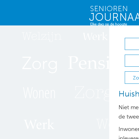
Zo
Huish
Niet mee
de twee
Inwoner
inlever