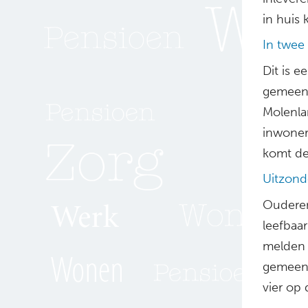
in huis 
In twee
Dit is 
gemeent
Molenla
inwoner
komt de
Uitzond
Ouderen
leefbaar
melden 
gemeent
vier op