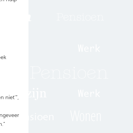
eek
 niet’”,
Ongeveer
n.”