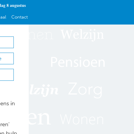
dag 8 augustus
aal
Contact
e
eens in
ren’
en hulp