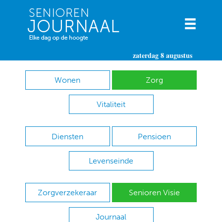
zaterdag 8 augustus
Wonen
Zorg
Vitaliteit
Diensten
Pensioen
Levenseinde
Zorgverzekeraar
Senioren Visie
Journaal