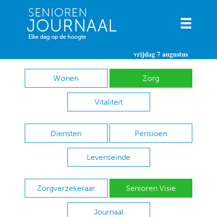
vrijdag 7 augustus
Wonen
Zorg
Vitaliteit
Diensten
Pensioen
Levenseinde
Zorgverzekeraar
Senioren Visie
Journaal