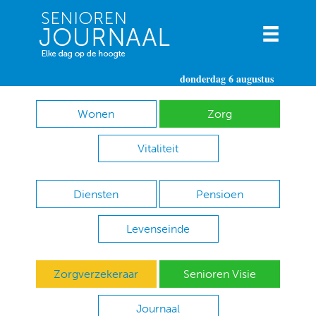
donderdag 6 augustus
Wonen
Zorg
Vitaliteit
Diensten
Pensioen
Levenseinde
Zorgverzekeraar
Senioren Visie
Journaal