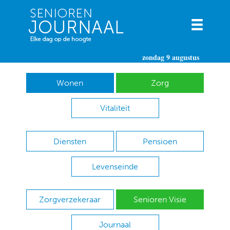
zondag 9 augustus
Wonen
Zorg
Vitaliteit
Diensten
Pensioen
Levenseinde
Zorgverzekeraar
Senioren Visie
Journaal