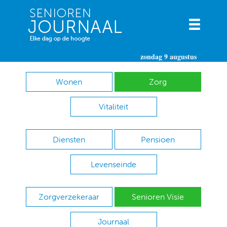
zondag 9 augustus
Wonen
Zorg
Vitaliteit
Diensten
Pensioen
Levenseinde
Zorgverzekeraar
Senioren Visie
Journaal